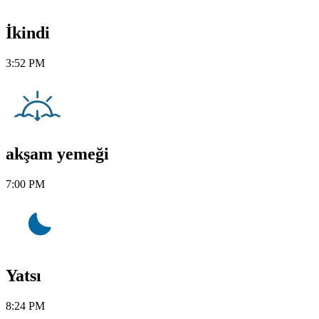
İkindi
3:52 PM
akşam yemeği
7:00 PM
Yatsı
8:24 PM