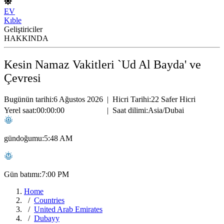
EV
Kıble
Geliştiriciler
HAKKINDA
Kesin Namaz Vakitleri `Ud Al Bayda' ve
Çevresi
Bugünün tarihi:
6 Ağustos 2026
|
Hicri Tarihi:
22 Safer Hicri
Yerel saat:
00:00:00
|
Saat dilimi:
Asia/Dubai
gündoğumu:
5:48 AM
Gün batımı:
7:00 PM
Home
Countries
United Arab Emirates
Dubayy