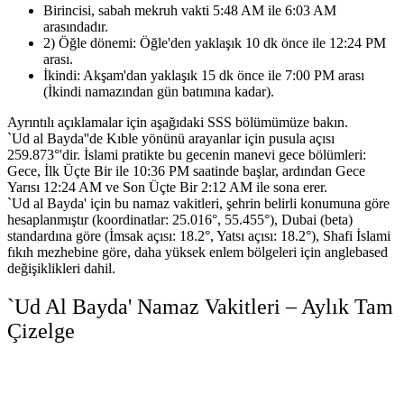
Birincisi, sabah mekruh vakti 5:48 AM ile 6:03 AM
arasındadır.
2) Öğle dönemi: Öğle'den yaklaşık 10 dk önce ile 12:24 PM
arası.
İkindi: Akşam'dan yaklaşık 15 dk önce ile 7:00 PM arası
(İkindi namazından gün batımına kadar).
Ayrıntılı açıklamalar için aşağıdaki SSS bölümümüze bakın.
`Ud al Bayda''de Kıble yönünü arayanlar için pusula açısı
259.873°'dir.
İslami pratikte bu gecenin manevi gece bölümleri:
Gece, İlk Üçte Bir ile 10:36 PM saatinde başlar, ardından Gece
Yarısı 12:24 AM ve Son Üçte Bir 2:12 AM ile sona erer.
`Ud al Bayda' için bu namaz vakitleri, şehrin belirli konumuna göre
hesaplanmıştır (koordinatlar: 25.016°, 55.455°),
Dubai (beta)
standardına göre (İmsak açısı: 18.2°, Yatsı açısı: 18.2°),
Shafi İslami
fıkıh mezhebine göre,
daha yüksek enlem bölgeleri için anglebased
değişiklikleri dahil.
`Ud Al Bayda' Namaz Vakitleri – Aylık Tam
Çizelge