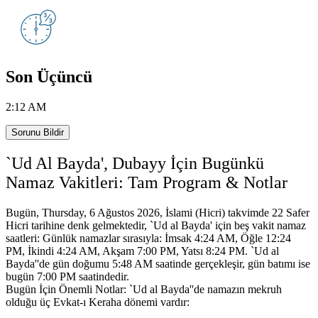
Son Üçüncü
2:12 AM
Sorunu Bildir
`Ud Al Bayda', Dubayy İçin Bugünkü
Namaz Vakitleri: Tam Program & Notlar
Bugün, Thursday, 6 Ağustos 2026, İslami (Hicri) takvimde 22 Safer
Hicri tarihine denk gelmektedir,
`Ud al Bayda' için beş vakit namaz
saatleri:
Günlük namazlar sırasıyla: İmsak 4:24 AM, Öğle 12:24
PM, İkindi 4:24 AM, Akşam 7:00 PM, Yatsı 8:24 PM.
`Ud al
Bayda''de gün doğumu 5:48 AM saatinde gerçekleşir, gün batımı ise
bugün 7:00 PM saatindedir.
Bugün İçin Önemli Notlar: `Ud al Bayda''de namazın mekruh
olduğu üç Evkat-ı Keraha dönemi vardır: