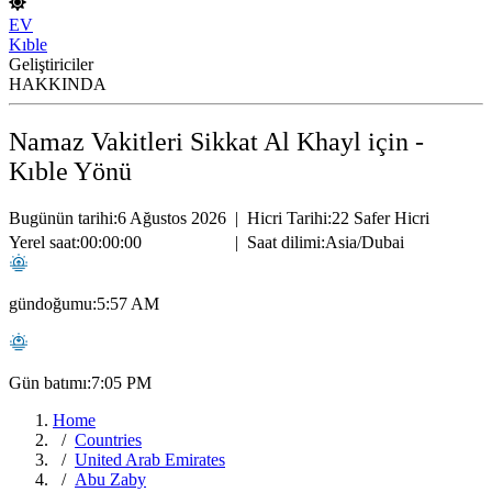
EV
Kıble
Geliştiriciler
HAKKINDA
Namaz Vakitleri Sikkat Al Khayl için -
Kıble Yönü
Bugünün tarihi:
6 Ağustos 2026
|
Hicri Tarihi:
22 Safer Hicri
Yerel saat:
00:00:00
|
Saat dilimi:
Asia/Dubai
gündoğumu:
5:57 AM
Gün batımı:
7:05 PM
Home
Countries
United Arab Emirates
Abu Zaby