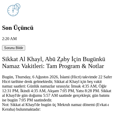
Son Üçüncü
2:20 AM
Sorunu Bildir
Sikkat Al Khayl, Abū Z̧aby İçin Bugünkü
Namaz Vakitleri: Tam Program & Notlar
Bugün, Thursday, 6 Ağustos 2026, İslami (Hicri) takvimde 22 Safer
Hicri tarihine denk gelmektedir,
Sikkat al Khayl için beş vakit
namaz saatleri:
Günlük namazlar sırasıyla: İmsak 4:35 AM, Öğle
12:31 PM, İkindi 4:35 AM, Akşam 7:05 PM, Yatsı 8:28 PM.
Sikkat
al Khayl'de gün doğumu 5:57 AM saatinde gerçekleşir, gün batımı
ise bugün 7:05 PM saatindedir.
Not: Sikkat al Khayl'de bugün üç Mekruh namaz dönemi (Evkat-ı
Keraha) bulunmaktadır: