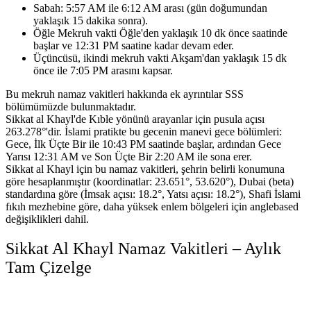
Sabah: 5:57 AM ile 6:12 AM arası (gün doğumundan
yaklaşık 15 dakika sonra).
Öğle Mekruh vakti Öğle'den yaklaşık 10 dk önce saatinde
başlar ve 12:31 PM saatine kadar devam eder.
Üçüncüsü, ikindi mekruh vakti Akşam'dan yaklaşık 15 dk
önce ile 7:05 PM arasını kapsar.
Bu mekruh namaz vakitleri hakkında ek ayrıntılar SSS
bölümümüzde bulunmaktadır.
Sikkat al Khayl'de Kıble yönünü arayanlar için pusula açısı
263.278°'dir.
İslami pratikte bu gecenin manevi gece bölümleri:
Gece, İlk Üçte Bir ile 10:43 PM saatinde başlar, ardından Gece
Yarısı 12:31 AM ve Son Üçte Bir 2:20 AM ile sona erer.
Sikkat al Khayl için bu namaz vakitleri, şehrin belirli konumuna
göre hesaplanmıştır (koordinatlar: 23.651°, 53.620°),
Dubai (beta)
standardına göre (İmsak açısı: 18.2°, Yatsı açısı: 18.2°),
Shafi İslami
fıkıh mezhebine göre,
daha yüksek enlem bölgeleri için anglebased
değişiklikleri dahil.
Sikkat Al Khayl Namaz Vakitleri – Aylık
Tam Çizelge