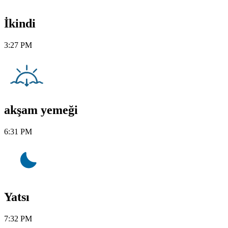
İkindi
3:27 PM
akşam yemeği
6:31 PM
Yatsı
7:32 PM