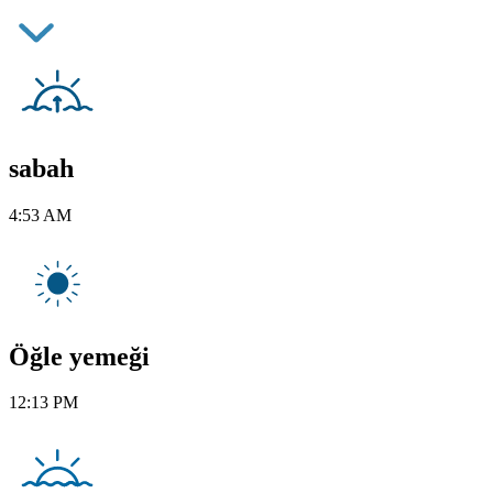
sabah
4:53 AM
Öğle yemeği
12:13 PM