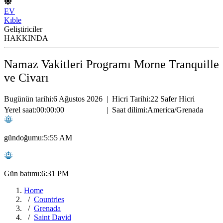
EV
Kıble
Geliştiriciler
HAKKINDA
Namaz Vakitleri Programı Morne Tranquille
ve Civarı
Bugünün tarihi:
6 Ağustos 2026
|
Hicri Tarihi:
22 Safer Hicri
Yerel saat:
00:00:00
|
Saat dilimi:
America/Grenada
gündoğumu:
5:55 AM
Gün batımı:
6:31 PM
Home
Countries
Grenada
Saint David