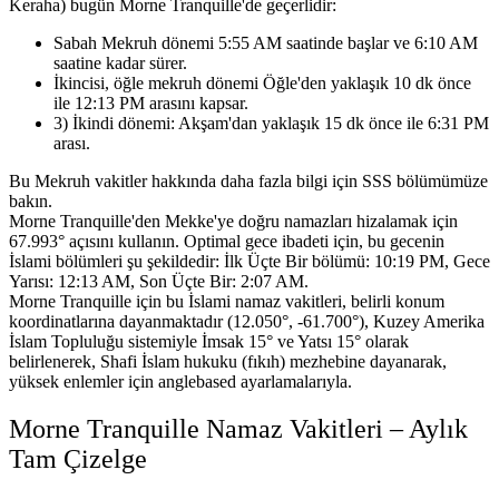
Keraha) bugün Morne Tranquille'de geçerlidir:
Sabah Mekruh dönemi 5:55 AM saatinde başlar ve 6:10 AM
saatine kadar sürer.
İkincisi, öğle mekruh dönemi Öğle'den yaklaşık 10 dk önce
ile 12:13 PM arasını kapsar.
3) İkindi dönemi: Akşam'dan yaklaşık 15 dk önce ile 6:31 PM
arası.
Bu Mekruh vakitler hakkında daha fazla bilgi için SSS bölümümüze
bakın.
Morne Tranquille'den Mekke'ye doğru namazları hizalamak için
67.993° açısını kullanın.
Optimal gece ibadeti için, bu gecenin
İslami bölümleri şu şekildedir:
İlk Üçte Bir bölümü: 10:19 PM, Gece
Yarısı: 12:13 AM, Son Üçte Bir: 2:07 AM.
Morne Tranquille için bu İslami namaz vakitleri, belirli konum
koordinatlarına dayanmaktadır (12.050°, -61.700°),
Kuzey Amerika
İslam Topluluğu sistemiyle İmsak 15° ve Yatsı 15° olarak
belirlenerek,
Shafi İslam hukuku (fıkıh) mezhebine dayanarak,
yüksek enlemler için anglebased ayarlamalarıyla.
Morne Tranquille Namaz Vakitleri – Aylık
Tam Çizelge