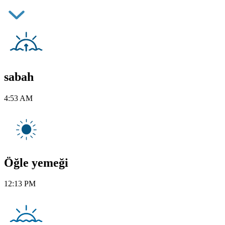
sabah
4:53 AM
Öğle yemeği
12:13 PM