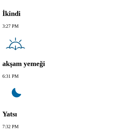
İkindi
3:27 PM
akşam yemeği
6:31 PM
Yatsı
7:32 PM