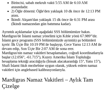
Birincisi, sabah mekruh vakti 5:55 AM ile 6:10 AM
arasındadır.
2) Öğle dönemi: Öğle'den yaklaşık 10 dk önce ile 12:13 PM
arası.
İkindi: Akşam'dan yaklaşık 15 dk önce ile 6:31 PM arası
(İkindi namazından gün batımına kadar).
Ayrıntılı açıklamalar için aşağıdaki SSS bölümümüze bakın.
Mardigras'de İslami namaz yönelimi için Kıble yönü 67.989°'dir.
İslami gece programı (SSS bölümümüzde ayrıntılı) şu bölümleri
içerir:
İlk Üçte Bir 10:19 PM ile başlayıp, Gece Yarısı 12:13 AM ile
devam edip, Son Üçte Bir 2:07 AM ile sona erer.
Mardigras'nin namaz vakitleri hesaplamaları, coğrafi koordinatlarıyla
başlar (12.056°, -61.715°),
Kuzey Amerika İslam Topluluğu
hesaplama tekniği aracılığıyla (İmsak alacakaranlığı 15°, Yatsı 15°),
Shafi İslami fıkıh mezhebine uygun olarak,
yüksek enlem namaz
vakitleri için anglebased kalibrasyonlarıyla.
Mardigras Namaz Vakitleri – Aylık Tam
Çizelge