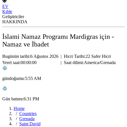
EV
Kıble
Geliştiriciler
HAKKINDA
İslami Namaz Programı Mardigras için -
Namaz ve İbadet
Bugünün tarihi:
6 Ağustos 2026
|
Hicri Tarihi:
22 Safer Hicri
Yerel saat:
00:00:00
|
Saat dilimi:
America/Grenada
gündoğumu:
5:55 AM
Gün batımı:
6:31 PM
Home
Countries
Grenada
Saint David