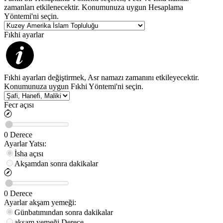
zamanları etkilenecektir. Konumunuza uygun Hesaplama
Yöntemi'ni seçin.
Fıkhi ayarlar
Fıkhi ayarları değiştirmek, Asr namazı zamanını etkileyecektir.
Konumunuza uygun Fıkhi Yöntemi'ni seçin.
Fecr açısı
0
Derece
Ayarlar
Yatsı
:
İsha açısı
Akşamdan sonra dakikalar
0
Derece
Ayarlar
akşam yemeği
:
Günbatımından sonra dakikalar
akşam yemeği
Derece