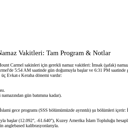
Namaz Vakitleri: Tam Program & Notlar
ount Carmel sakinleri için gerekli namaz vakitleri:
İmsak (şafak) namaz
mel'de 5:54 AM saatinde gün doğumuyla başlar ve 6:31 PM saatinde gü
üç Evkat-ı Keraha dönemi vardır:
.
sı.
di namazından gün batımına kadar).
İslami gece programı (SSS bölümümüzde ayrıntılı) şu bölümleri içerir:
yla başlar (12.092°, -61.640°),
Kuzey Amerika İslam Topluluğu hesaplama
in anglebased kalibrasyonlarıyla.