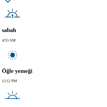
sabah
4:53 AM
Öğle yemeği
12:12 PM