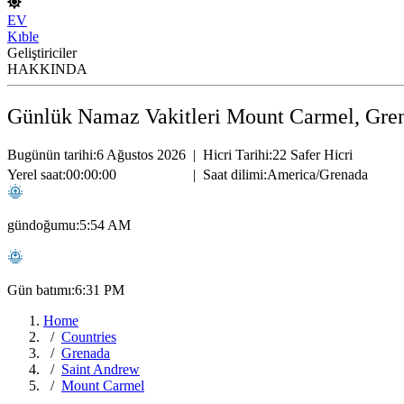
EV
Kıble
Geliştiriciler
HAKKINDA
Günlük Namaz Vakitleri Mount Carmel, Gre
Bugünün tarihi:
6 Ağustos 2026
|
Hicri Tarihi:
22 Safer Hicri
Yerel saat:
00:00:00
|
Saat dilimi:
America/Grenada
gündoğumu:
5:54 AM
Gün batımı:
6:31 PM
Home
Countries
Grenada
Saint Andrew
Mount Carmel