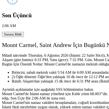
Son Üçüncü
2:06 AM
Sorunu Bildir
Mount Carmel, Saint Andrew İçin Bugünkü 
Miladi takvimde Thursday, 6 Ağustos 2026 (İslami: 22 Safer Hicri),
M
Akşam (gün batımı): 6:31 PM, Yatsı (gece): 7:32 PM.
Gün, Mount Car
Bugün İçin Önemli Notlar: Mount Carmel'de namazın mekruh olduğu 
Birincisi, sabah mekruh vakti 5:54 AM ile 6:09 AM arasındadır
2) Öğle dönemi: Öğle'den yaklaşık 10 dk önce ile 12:12 PM ara
İkindi: Akşam'dan yaklaşık 15 dk önce ile 6:31 PM arası (İkin
Ayrıntılı açıklamalar için aşağıdaki SSS bölümümüze bakın.
Mount Carmel'de İslami namaz yönelimi için Kıble yönü 68.003°'dir.
edip, Son Üçte Bir 2:06 AM ile sona erer.
Mount Carmel'nin namaz vakitleri hesaplamaları, coğrafi koordinatları
İslami fıkıh mezhebine uygun olarak,
yüksek enlem namaz vakitleri iç