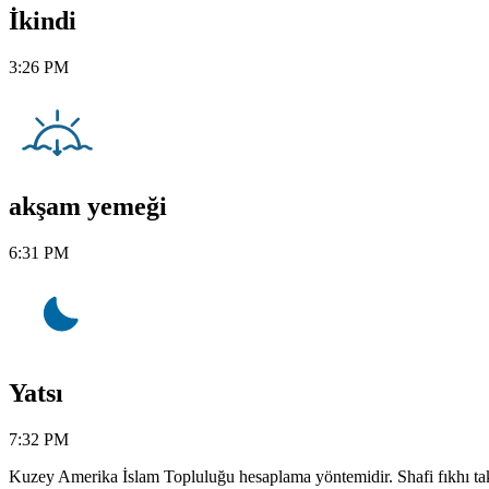
İkindi
3:26 PM
akşam yemeği
6:31 PM
Yatsı
7:32 PM
Kuzey Amerika İslam Topluluğu hesaplama yöntemidir. Shafi fıkhı tak