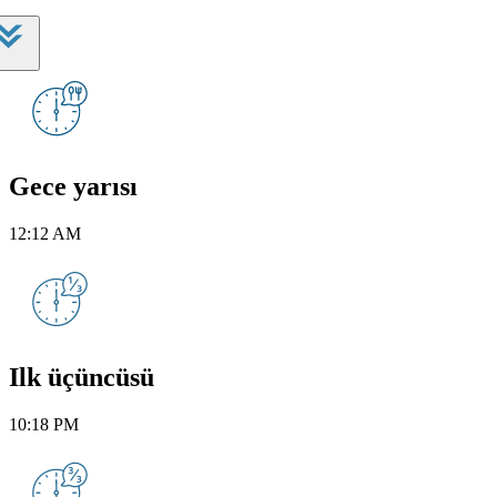
Gece yarısı
12:12 AM
Ilk üçüncüsü
10:18 PM