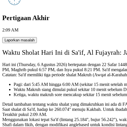
Pertigaan Akhir
2:09 AM
Laporkan masalah
Waktu Sholat Hari Ini di Sa'if, Al Fujayrah
Hari ini (Thursday, 6 Agustus 2026) bertepatan dengan 22 Safar 1448
PM, Maghrib pukul 6:57 PM, dan Isya pukul 8:21 PM.
Sa'if mengala
Catatan: Sa'if memiliki tiga periode shalat Makruh (Awqat al-Karahah)
Pagi: dari 5:45 AM hingga 6:00 AM (sekitar 15 menit setelah mat
Waktu Makruh siang dimulai pukul sekitar 10 menit sebelum D
Ketiga, waktu makruh sore mencakup sekitar 15 menit sebelu
Detail tambahan tentang waktu shalat yang dimakruhkan ini ada di 
Saat shalat di Sa'if, hadap ke 260.074° menuju Kakbah.
Untuk ibadah
Terakhir pukul 2:09 AM.
Menggunakan lokasi tepat Sa'if (lintang 25.184°, bujur 56.242°), wakt
Shafi dalam fikih,
dengan modifikasi anglebased untuk kondisi lintang