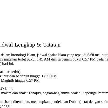
: Jadwal Lengkap & Catatan
 dalam kronologi Islam,
jadwal shalat Islam yang tepat di Sa'if meliputi
mi matahari terbit pukul 5:45 AM dan terbenam pukul 6:57 PM pada har
 hari ini:
ahari terbit).
zuhur dan berlanjut hingga 12:21 PM.
m Maghrib hingga 6:57 PM.
FAQ kami.
 malam dan shalat Tahajud, bagian-bagiannya adalah:
Sepertiga Perta
u shalat ditentukan,
menerapkan pendekatan Dubai (beta) dengan sudut
 tinggi.