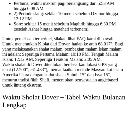
Pertama, waktu makruh pagi berlangsung dari 5:53 AM
hingga 6:08 AM.
2) Periode siang: sekitar 10 menit sebelum Dzuhur hingga
12:12 PM.
Sore: sekitar 15 menit sebelum Maghrib hingga 6:30 PM
(setelah Ashar hingga matahari terbenam).
Untuk penjelasan terperinci, silakan lihat FAQ kami di bawah.
Untuk menemukan Kiblat dari Dover, hadap ke arah 68.017°.
Bagi
yang melaksanakan shalat malam, pembagian malam Islam malam
ini adalah:
Sepertiga Pertama Malam: 10:18 PM, Tengah Malam
Islam: 12:12 AM, Sepertiga Terakhir Malam: 2:05 AM.
Waktu shalat di Dover ditentukan berdasarkan lokasi GPS yang
tepat (12.500°, -61.433°),
memanfaatkan metode Masyarakat Islam
Amerika Utara dengan sudut shalat Subuh 15° dan Isya 15°,
menurut tradisi fikih Shafi,
menerapkan penyesuaian anglebased
untuk lintang ekstrem.
Waktu Sholat Dover – Tabel Waktu Bulanan
Lengkap