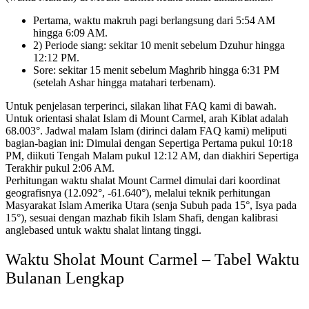
Pertama, waktu makruh pagi berlangsung dari 5:54 AM
hingga 6:09 AM.
2) Periode siang: sekitar 10 menit sebelum Dzuhur hingga
12:12 PM.
Sore: sekitar 15 menit sebelum Maghrib hingga 6:31 PM
(setelah Ashar hingga matahari terbenam).
Untuk penjelasan terperinci, silakan lihat FAQ kami di bawah.
Untuk orientasi shalat Islam di Mount Carmel, arah Kiblat adalah
68.003°.
Jadwal malam Islam (dirinci dalam FAQ kami) meliputi
bagian-bagian ini:
Dimulai dengan Sepertiga Pertama pukul 10:18
PM, diikuti Tengah Malam pukul 12:12 AM, dan diakhiri Sepertiga
Terakhir pukul 2:06 AM.
Perhitungan waktu shalat Mount Carmel dimulai dari koordinat
geografisnya (12.092°, -61.640°),
melalui teknik perhitungan
Masyarakat Islam Amerika Utara (senja Subuh pada 15°, Isya pada
15°),
sesuai dengan mazhab fikih Islam Shafi,
dengan kalibrasi
anglebased untuk waktu shalat lintang tinggi.
Waktu Sholat Mount Carmel – Tabel Waktu
Bulanan Lengkap