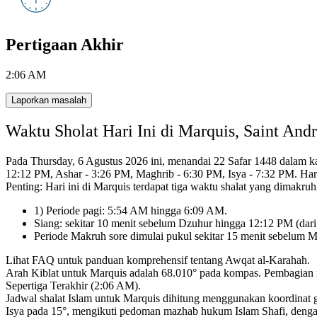
Pertigaan Akhir
2:06 AM
Laporkan masalah
Waktu Sholat Hari Ini di Marquis, Saint An
Pada Thursday, 6 Agustus 2026 ini, menandai 22 Safar 1448 dalam ka
12:12 PM, Ashar - 3:26 PM, Maghrib - 6:30 PM, Isya - 7:32 PM.
Har
Penting: Hari ini di Marquis terdapat tiga waktu shalat yang dimakr
1) Periode pagi: 5:54 AM hingga 6:09 AM.
Siang: sekitar 10 menit sebelum Dzuhur hingga 12:12 PM (dari
Periode Makruh sore dimulai pukul sekitar 15 menit sebelum 
Lihat FAQ untuk panduan komprehensif tentang Awqat al-Karahah.
Arah Kiblat untuk Marquis adalah 68.010° pada kompas.
Pembagian m
Sepertiga Terakhir (2:06 AM).
Jadwal shalat Islam untuk Marquis dihitung menggunakan koordinat g
Isya pada 15°,
mengikuti pedoman mazhab hukum Islam Shafi,
denga