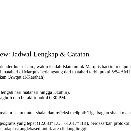
drew: Jadwal Lengkap & Catatan
lender lunar Islam,
waktu ibadah Islam untuk Marquis hari ini meliputi
i matahari di Marquis berlangsung dari matahari terbit pukul 5:54 AM
uhkan (Awqat al-Karahah):
 tengah hari matahari hingga Dzuhur).
Maghrib dan berakhir pukul 6:30 PM.
alam Islam untuk shalat dan refleksi meliputi:
Tiga bagian shalat ma
eografis yang tepat (12.083° LU, -61.617° BB),
berdasarkan protokol
n adaptasi anglebased untuk area lintang tinggi.