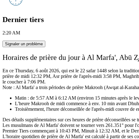
Dernier tiers
2:20 AM
Signaler un problème
Horaires de prière du jour à Al Marfa', Abū
En ce Thursday, 6 août 2026, qui est le 22 safar 1448 selon la traditio
prière de midi 12:32 PM, Asr prière de l'après-midi 3:58 PM, Maghrib
le coucher à 7:06 PM.
Note : Al Marfa' a trois périodes de prière Makrooh (Awqat al-Karaha
Matin : de 5:57 AM à 6:12 AM (environ 15 minutes après le leve
L'heure Makrooh de midi commence à env. 10 min avant Dhuhr
Troisièmement, l'heure déconseillée de l'après-midi couvre de
Des détails supplémentaires sur ces heures de prière déconseillées se
Les musulmans de Al Marfa' doivent se tourner vers 261.351° pour l'or
Premier Tiers commençant à 10:43 PM, Minuit à 12:32 AM, et le Dern
L'horaire quotidien de prière de Al Marfa' est calculé à partir de ses 