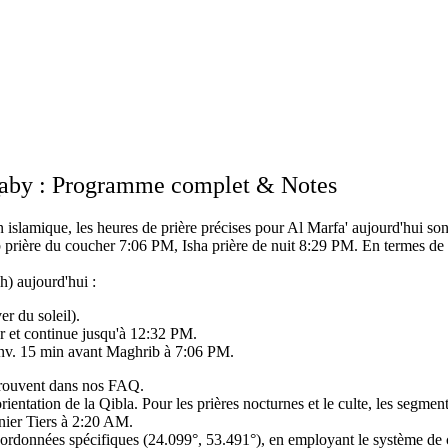
 Z̧aby : Programme complet & Notes
n islamique,
les heures de prière précises pour Al Marfa' aujourd'hui son
 prière du coucher 7:06 PM, Isha prière de nuit 8:29 PM.
En termes de 
h) aujourd'hui :
r du soleil).
 et continue jusqu'à 12:32 PM.
 env. 15 min avant Maghrib à 7:06 PM.
 trouvent dans nos FAQ.
ientation de la Qibla.
Pour les prières nocturnes et le culte, les segment
ier Tiers à 2:20 AM.
coordonnées spécifiques (24.099°, 53.491°),
en employant le système de c