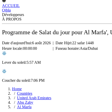
ACCUEIL
Qibla
Développeurs
À PROPOS
Programme de Salat du jour pour Al Marfa', 
Date d'aujourd'hui:
6 août 2026
|
Date Hijri:
22 safar 1448
Heure locale:
00:00:00
|
Fuseau horaire:
Asia/Dubai
Lever du soleil:
5:57 AM
Coucher du soleil:
7:06 PM
Home
Countries
United Arab Emirates
Abu Zaby
Al Marfa