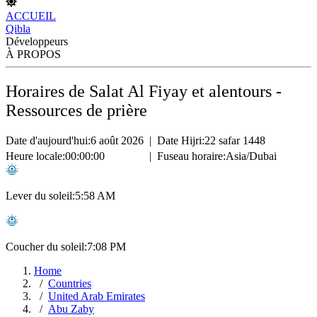
ACCUEIL
Qibla
Développeurs
À PROPOS
Horaires de Salat Al Fiyay et alentours -
Ressources de prière
Date d'aujourd'hui:
6 août 2026
|
Date Hijri:
22 safar 1448
Heure locale:
00:00:00
|
Fuseau horaire:
Asia/Dubai
Lever du soleil:
5:58 AM
Coucher du soleil:
7:08 PM
Home
Countries
United Arab Emirates
Abu Zaby