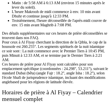
Matin : de 5:58 AM à 6:13 AM (environ 15 minutes après le
lever du soleil).
L'heure Makrooh de midi commence à env. 10 min avant
Dhuhr et continue jusqu'à 12:33 PM.
Troisièmement, l'heure déconseillée de l'après-midi couvre de
env. 15 min avant Maghrib à 7:08 PM.
Des détails supplémentaires sur ces heures de prière déconseillées se
trouvent dans nos FAQ.
Pour ceux à Al Fiyay cherchant la direction de la Qibla, le cap de la
boussole est 260.255°.
Les segments spirituels de la nuit islamique
ce soir sont :
La nuit commence avec le Premier Tiers à 10:45 PM,
puis Minuit à 12:33 AM, et se termine par le Dernier Tiers à 2:21
AM.
Ces heures de prière pour Al Fiyay sont calculées pour son
emplacement spécifique (coordonnées : 24.298°, 53.211°),
suivant le
standard Dubai (bêta) (angle Fajr : 18.2°, angle Isha : 18.2°),
selon
l'école Shafi de jurisprudence islamique,
incluant des modifications
anglebased pour les régions de latitude élevée.
Horaires de prière à Al Fiyay – Calendrier
mensuel complet