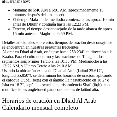
al-Karahah) hoy:
Mañana: de 5:46 AM a 6:01 AM (aproximadamente 15
minutos después del amanecer).
El tiempo Makruh del mediodía comienza a las aprox. 10 min
antes de Dhuhr y continúa hasta las 12:23 PM.
Tercero, el tiempo desaconsejado de la tarde abarca de aprox.
15 min antes de Maghrib a 6:59 PM.
Detalles adicionales sobre estos tiempos de oración desaconsejados
se encuentran en nuestras preguntas frecuentes.
Al orar en Dhad al Arab, oriéntese hacia 258.234° en dirección a la
Kaaba.
Para el culto nocturno y las oraciones de Tahajjud, los
segmentos son:
Primer Tercio a las 10:35 PM, Medianoche a las
12:22 AM, y Último Tercio a las 2:10 AM.
Usando la ubicación exacta de Dhad al Arab (latitud 25.617°,
longitud 55.850°), se determinan los horarios de oración,
aplicando
el enfoque Dubái (beta) con el ángulo Fajr establecido en 18.2° e
Isha en 18.2°,
según la escuela de jurisprudencia Shafi (fiqh),
con
modificaciones anglebased para condiciones de latitud alta.
Horarios de oración en Dhad Al Arab –
Calendario mensual completo