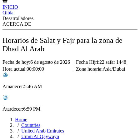
INICIO
Qibla
Desarrolladores
ACERCA DE
Horarios de Salat y Fajr para la zona de
Dhad Al Arab
Fecha de hoy:
6 de agosto de 2026
|
Fecha Hijri:
22 safar 1448
Hora actual:
00:00:00
|
Zona horaria:
Asia/Dubai
Amanecer:
5:46 AM
Atardecer:
6:59 PM
Home
Countries
United Arab Emirates
Umm Al Qaywayn