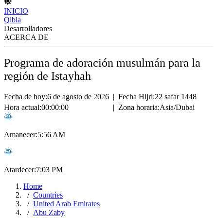
INICIO
Qibla
Desarrolladores
ACERCA DE
Programa de adoración musulmán para la
región de Istayhah
Fecha de hoy:
6 de agosto de 2026
|
Fecha Hijri:
22 safar 1448
Hora actual:
00:00:00
|
Zona horaria:
Asia/Dubai
Amanecer:
5:56 AM
Atardecer:
7:03 PM
Home
Countries
United Arab Emirates
Abu Zaby