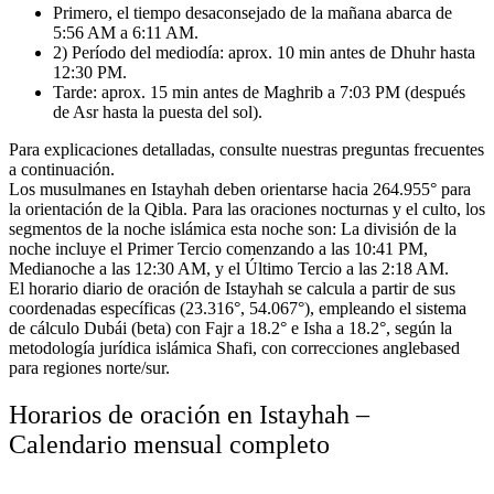
Primero, el tiempo desaconsejado de la mañana abarca de
5:56 AM a 6:11 AM.
2) Período del mediodía: aprox. 10 min antes de Dhuhr hasta
12:30 PM.
Tarde: aprox. 15 min antes de Maghrib a 7:03 PM (después
de Asr hasta la puesta del sol).
Para explicaciones detalladas, consulte nuestras preguntas frecuentes
a continuación.
Los musulmanes en Istayhah deben orientarse hacia 264.955° para
la orientación de la Qibla.
Para las oraciones nocturnas y el culto, los
segmentos de la noche islámica esta noche son:
La división de la
noche incluye el Primer Tercio comenzando a las 10:41 PM,
Medianoche a las 12:30 AM, y el Último Tercio a las 2:18 AM.
El horario diario de oración de Istayhah se calcula a partir de sus
coordenadas específicas (23.316°, 54.067°),
empleando el sistema
de cálculo Dubái (beta) con Fajr a 18.2° e Isha a 18.2°,
según la
metodología jurídica islámica Shafi,
con correcciones anglebased
para regiones norte/sur.
Horarios de oración en Istayhah –
Calendario mensual completo