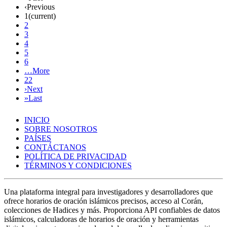
‹
Previous
1
(current)
2
3
4
5
6
…
More
22
›
Next
»
Last
INICIO
SOBRE NOSOTROS
PAÍSES
CONTÁCTANOS
POLÍTICA DE PRIVACIDAD
TÉRMINOS Y CONDICIONES
Una plataforma integral para investigadores y desarrolladores que
ofrece horarios de oración islámicos precisos, acceso al Corán,
colecciones de Hadices y más. Proporciona API confiables de datos
islámicos, calculadoras de horarios de oración y herramientas